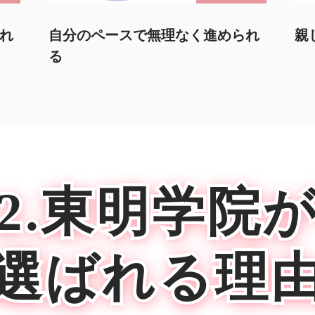
れ
親しみやすく分かりやすかった
人
が
2.東明学院
選ばれる理