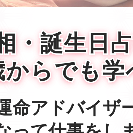
手相・誕生日
歳からでも学
運命アドバイザ
なって仕事をし