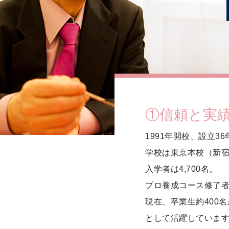
①信頼と実
1991年開校、設立36
学校は東京本校（新宿
入学者は4,700名。
プロ養成コース修了者は
現在、卒業生約400
として活躍していま