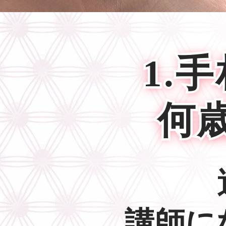
1.
何
講師に