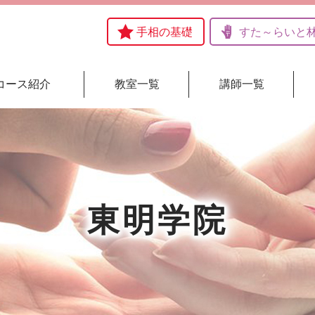
手相の基礎
すた～らいと
コース紹介
教室一覧
講師一覧
東明学院