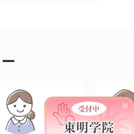
ュー
佐野 奈央
さん