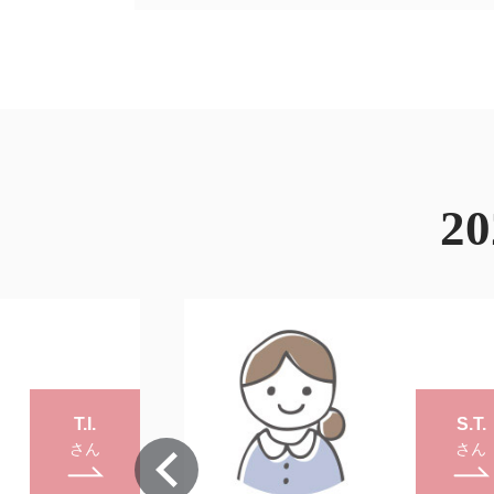
2
S.T.
櫻井 洋
さん
さん