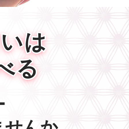
占いは
べる
ー
ませんか