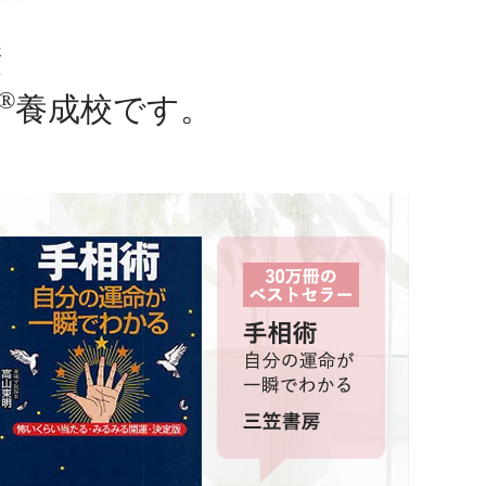
績
®
養成校です。