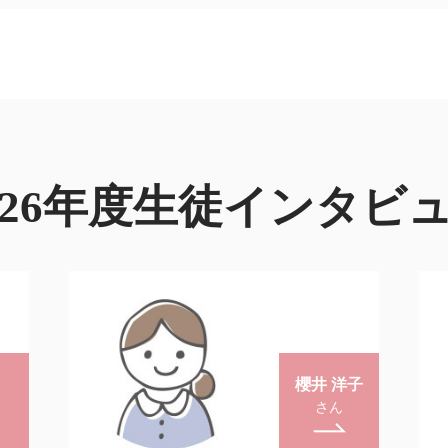
026年度生徒インタビ
子
K.H.
さん