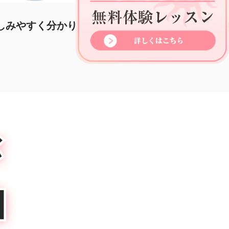
生・性格をずばり言い当てるの
線の意味がわ
不思議
が
由