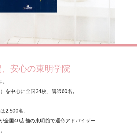
績、安心の東明学院
年。
）を中心に全国24校、講師60名。
2,500名。
名が全国40店舗の東明館で運命アドバイザー
す。